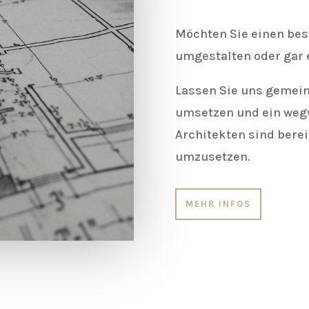
Möchten Sie einen be
umgestalten oder gar 
Lassen Sie uns gemeins
umsetzen und ein weg
Architekten sind bereit
umzusetzen.
MEHR INFOS