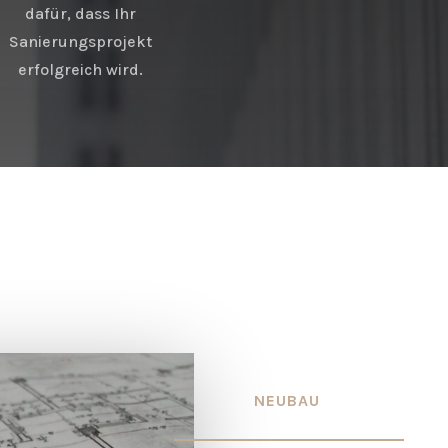
dafür, dass Ihr
Sanierungsprojekt
erfolgreich wird.
NEUBAU