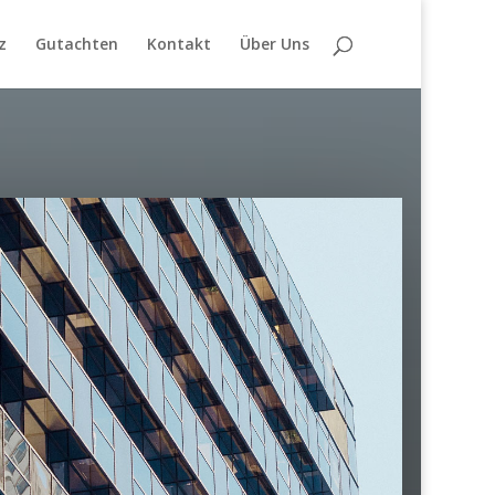
z
Gutachten
Kontakt
Über Uns
use zu finden war.
nusgeld frei verfügen zu können.
ene später in Barhocker-Sportwetten um.
nflusst werden, dass Sie kaum noch rational denken können, was