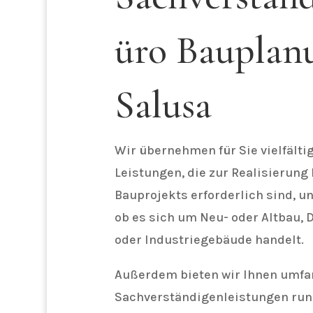
Mit nationalen und lokalen Bands und gastronomischen Veranstaltu
Casino Ohne Einsatzlimit 2026 Sicher Lizenziert
üro Bauplan
Salusa
Wir übernehmen für Sie vielfälti
Leistungen, die zur Realisierung 
Bauprojekts erforderlich sind, u
ob es sich um Neu- oder Altbau,
oder Industriegebäude handelt.
Außerdem bieten wir Ihnen umfa
Sachverständigenleistungen ru